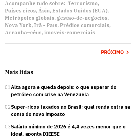
Acompanhe tudo sobre:
Terrorismo
Países ricos
Ásia
Estados Unidos (EUA)
Metrópoles globais
gestao-de-negocios
Nova York
Irã - País
Prédios comerciais
Arranha–céus
imoveis-comerciais
PRÓXIMO
Mais lidas
01
Alta agora e queda depois: o que esperar do
petróleo com crise na Venezuela
02
Super-ricos taxados no Brasil: qual renda entra na
conta do novo imposto
03
Salário mínimo de 2026 é 4,4 vezes menor que o
ideal, aponta DIEESE