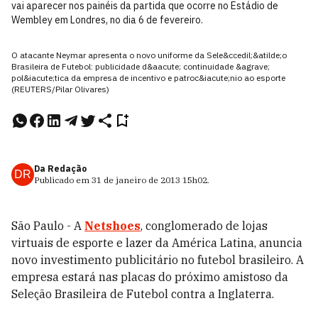
vai aparecer nos painéis da partida que ocorre no Estádio de
Wembley em Londres, no dia 6 de fevereiro.
O atacante Neymar apresenta o novo uniforme da Sele&ccedil;&atilde;o
Brasileira de Futebol: publicidade d&aacute; continuidade &agrave;
pol&iacute;tica da empresa de incentivo e patroc&iacute;nio ao esporte
(REUTERS/Pilar Olivares)
Da Redação
DR
Publicado em
31 de janeiro de 2013
15h02
.
São Paulo - A
Netshoes
, conglomerado de lojas
virtuais de esporte e lazer da América Latina, anuncia
novo investimento publicitário no futebol brasileiro. A
empresa estará nas placas do próximo amistoso da
Seleção Brasileira de Futebol contra a Inglaterra.