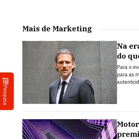
Mais de Marketing
Na er
do qu
Para o in
para as m
autentici
Pesquisa
Motor
premi