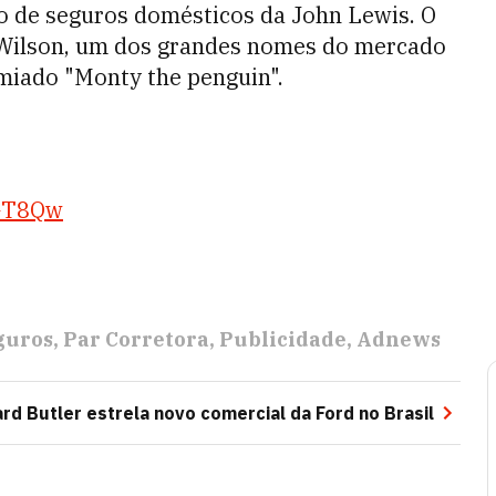
o de seguros domésticos da John Lewis. O
l Wilson, um dos grandes nomes do mercado
miado "Monty the penguin".
_GT8Qw
guros
Par Corretora
Publicidade
Adnews
rd Butler estrela novo comercial da Ford no Brasil