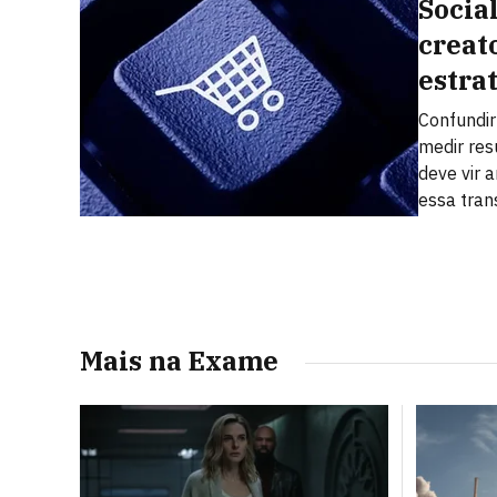
Socia
creat
estra
Confundi
medir res
deve vir a
essa tra
Mais na Exame