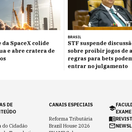
BRASIL
 da SpaceX colide
STF suspende discussã
ua e abre cratera de
sobre proibir jogos de 
os
regras para bets pode
entrar no julgamento
AS DE
CANAIS ESPECIAIS
FACUL
NTEÚDO
EXAME
Reforma Tributária
REVIS
a do Cidadão
Brazil House 2026
NEWSL