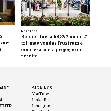
MERCADOS
o
Renner lucra R$ 397 mi no 2°
azar;
tri, mas vendas frustram e
m
empresa corta projeção de
receita
DADE
SIGA-NOS
YouTube
TA
LinkedIn
ETTER
Instagram