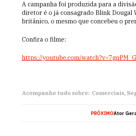
A campanha foi produzida para a divisã
diretor é o já consagrado Blink Douga
britânico, o mesmo que concebeu o pre
Confira o filme:
https://youtube.com/watch?v=7gqPM
Acompanhe tudo sobre:
Comerciais
Se
PRÓXIMO
Ator Gera