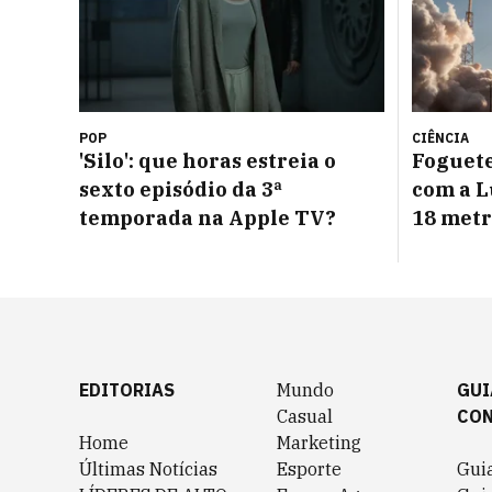
POP
CIÊNCIA
'Silo': que horas estreia o
Foguete
sexto episódio da 3ª
com a L
temporada na Apple TV?
18 metr
EDITORIAS
Mundo
GUI
Casual
CO
Home
Marketing
Últimas Notícias
Esporte
Gui