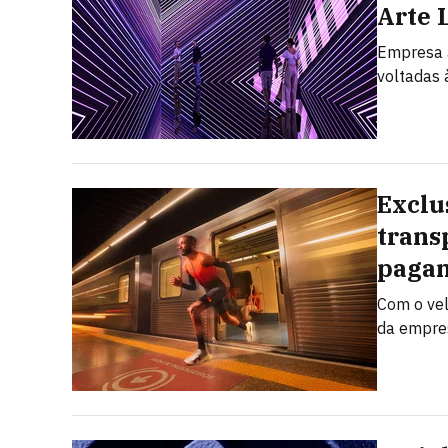
Arte 
Empresa a
voltadas à
Exclu
trans
pagam
Com o vel
da empres