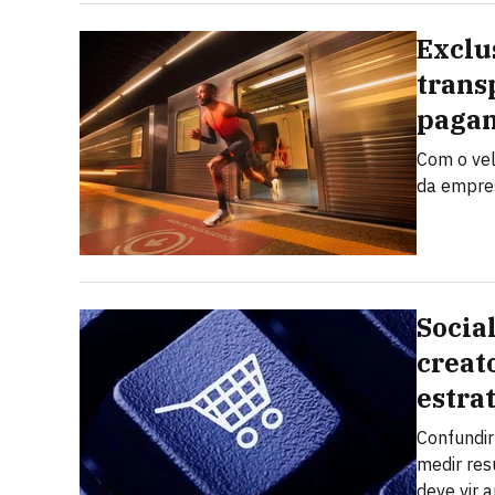
Exclu
trans
pagam
Com o vel
da empres
Socia
creat
estra
Confundi
medir res
deve vir a