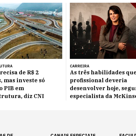
RUTURA
CARREIRA
precisa de R$ 2
As três habilidades qu
s, mas investe só
profissional deveria
o PIB em
desenvolver hoje, seg
trutura, diz CNI
especialista da McKins
AS DE
CANAIS ESPECIAIS
FACUL