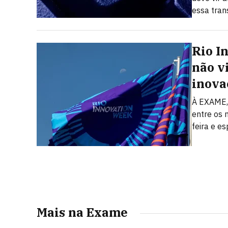
essa tra
Rio I
não v
inova
À EXAME, 
entre os 
feira e e
Mais na Exame