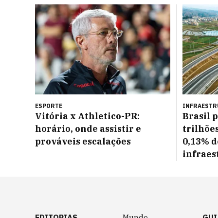
ESPORTE
INFRAEST
Vitória x Athletico-PR:
Brasil 
horário, onde assistir e
trilhõe
prováveis escalações
0,13% d
infraes
EDITORIAS
Mundo
GUI