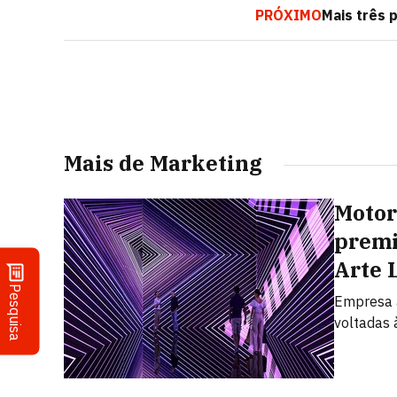
PRÓXIMO
Mais três 
Mais de Marketing
Motor
premi
Arte 
Pesquisa
Empresa a
voltadas à