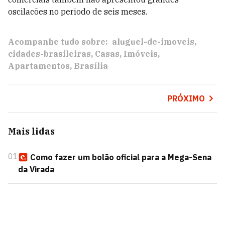
oscilacões no periodo de seis meses.
Acompanhe tudo sobre:
aluguel-de-imoveis
cidades-brasileiras
Casas
Imóveis
Apartamentos
Brasília
PRÓXIMO
Mais lidas
01
Como fazer um bolão oficial para a Mega-Sena
da Virada