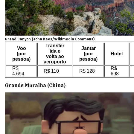
Grand Canyon (John Kees/Wikimedia Commons)
Transfer
Voo
Jantar
ida e
(por
(por
Hotel
volta ao
pessoa)
pessoa)
aeroporto
R$
R$
R$ 110
R$ 128
4.694
698
Grande Muralha (China)