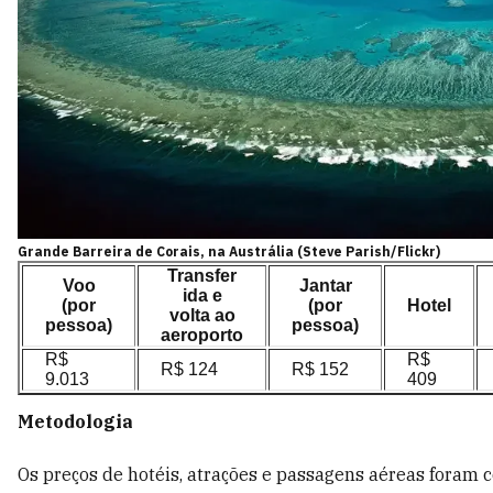
Grande Barreira de Corais, na Austrália (Steve Parish/Flickr)
Transfer
Voo
Jantar
ida e
(por
(por
Hotel
volta ao
pessoa)
pessoa)
aeroporto
R$
R$
R$ 124
R$ 152
9.013
409
Metodologia
Os preços de hotéis, atrações e passagens aéreas foram 