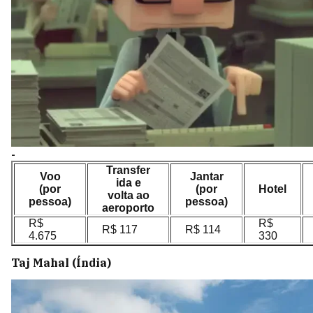
-
Transfer
Voo
Jantar
ida e
(por
(por
Hotel
volta ao
pessoa)
pessoa)
aeroporto
R$
R$
R$ 117
R$ 114
4.675
330
Taj Mahal (Índia)