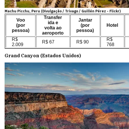
Machu Picchu, Peru (Divulgação / Trivago / Guillén Pérez - Flickr)
Transfer
Voo
Jantar
ida e
(por
(por
Hotel
volta ao
pessoa)
pessoa)
aeroporto
R$
R$
R$ 67
R$ 90
2.009
768
Grand Canyon (Estados Unidos)