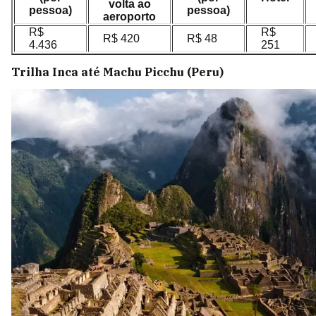
volta ao
pessoa)
pessoa)
aeroporto
R$
R$
R$ 420
R$ 48
4.436
251
Trilha Inca até Machu Picchu (Peru)