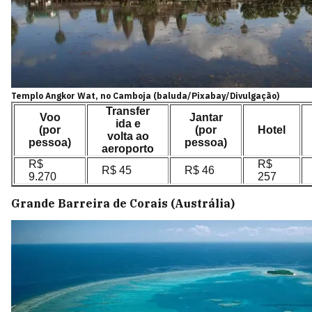
Templo Angkor Wat, no Camboja (baluda/Pixabay/Divulgação)
Transfer
Voo
Jantar
ida e
(por
(por
Hotel
volta ao
pessoa)
pessoa)
aeroporto
R$
R$
R$ 45
R$ 46
9.270
257
Grande Barreira de Corais (Austrália)