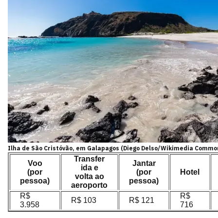
Ilha de São Cristóvão, em Galapagos (Diego Delso/Wikimedia Commo
Transfer
Voo
Jantar
ida e
(por
(por
Hotel
volta ao
pessoa)
pessoa)
aeroporto
R$
R$
R$ 103
R$ 121
3.958
716