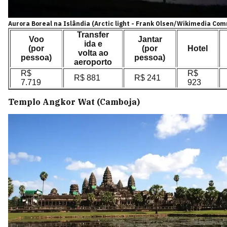
Aurora Boreal na Islândia (Arctic light - Frank Olsen/Wikimedia Co
Transfer
Voo
Jantar
ida e
(por
(por
Hotel
volta ao
pessoa)
pessoa)
aeroporto
R$
R$
R$ 881
R$ 241
7.719
923
Templo Angkor Wat (Camboja)