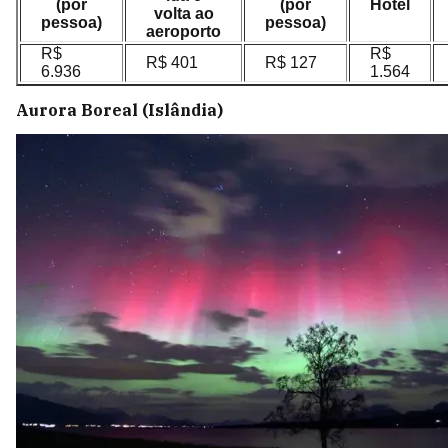
(por
(por
Hotel
volta ao
pessoa)
pessoa)
aeroporto
R$
R$
R$ 401
R$ 127
6.936
1.564
Aurora Boreal (Islândia)