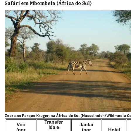
Safári em Mbombela (África do Sul)
Zebra no Parque Kruger, na África do Sul (Maccoinnich/Wikimedia 
Transfer
Voo
Jantar
ida e
(por
(por
Hotel