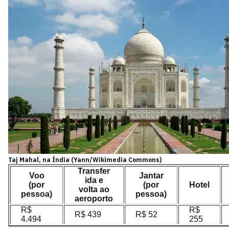
Taj Mahal, na Índia (Yann/Wikimedia Commons)
Transfer
Voo
Jantar
ida e
(por
(por
Hotel
volta ao
pessoa)
pessoa)
aeroporto
R$
R$
R$ 439
R$ 52
4.494
255