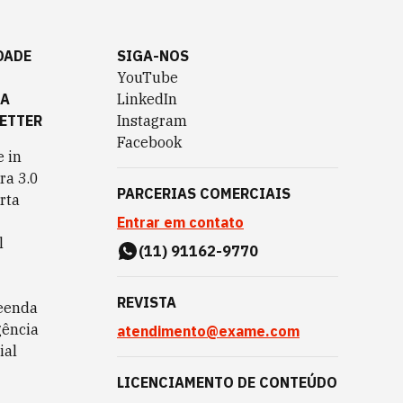
DADE
SIGA-NOS
YouTube
TA
LinkedIn
ETTER
Instagram
Facebook
 in
ra 3.0
PARCERIAS COMERCIAIS
rta
Entrar em contato
l
(11) 91162-9770
REVISTA
eenda
gência
atendimento@exame.com
ial
LICENCIAMENTO DE CONTEÚDO