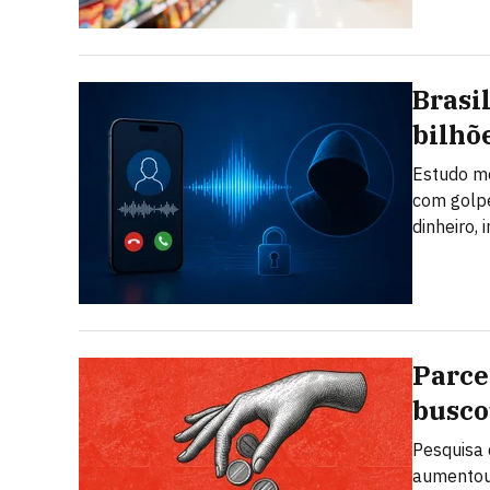
Brasi
bilhõ
Estudo mo
com golpe
dinheiro,
Parce
busco
Pesquisa 
aumentou