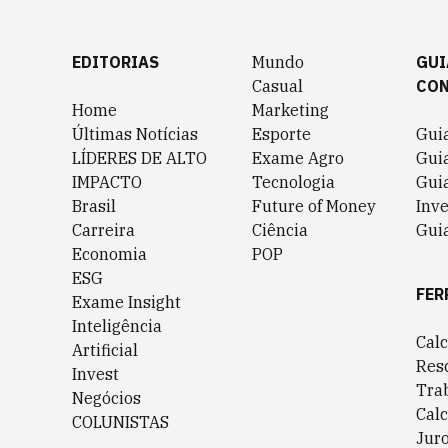
EDITORIAS
Mundo
GUI
Casual
CO
Home
Marketing
Últimas Notícias
Esporte
Gui
LÍDERES DE ALTO
Exame Agro
Gui
IMPACTO
Tecnologia
Gui
Brasil
Future of Money
Inv
Carreira
Ciência
Guia
Economia
POP
ESG
FER
Exame Insight
Inteligência
Cal
Artificial
Res
Invest
Tra
Negócios
Cal
COLUNISTAS
Jur