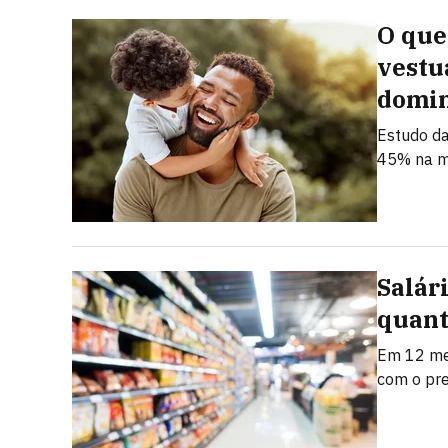
O que
vestu
domi
Estudo da
45% na m
Salár
quant
Em 12 mes
com o pr