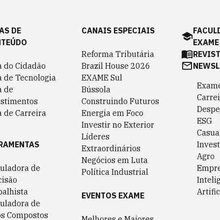
AS DE
CANAIS ESPECIAIS
FACUL
NTEÚDO
EXAME
Reforma Tributária
REVIS
a do Cidadão
Brazil House 2026
NEWSL
a de Tecnologia
EXAME Sul
Exame
a de
Bússola
Carrei
estimentos
Construindo Futuros
Despe
 de Carreira
Energia em Foco
ESG
Investir no Exterior
Casua
Líderes
RAMENTAS
Invest
Extraordinários
Agro
Negócios em Luta
culadora de
Empr
Política Industrial
cisão
Inteli
balhista
Artific
EVENTOS EXAME
culadora de
os Compostos
Melhores e Maiores