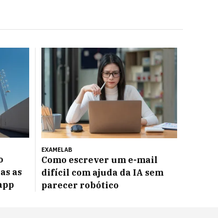
EXAMELAB
o
Como escrever um e-mail
as as
difícil com ajuda da IA sem
app
parecer robótico