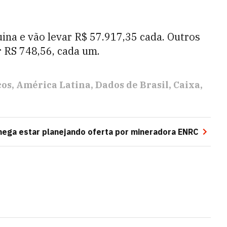
.
ina e vão levar R$ 57.917,35 cada. Outros
 RS 748,56, cada um.
cos
América Latina
Dados de Brasil
Caixa
nega estar planejando oferta por mineradora ENRC