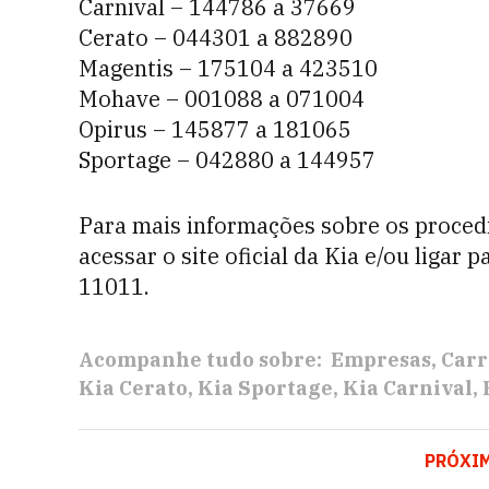
Carnival – 144786 a 37669
Cerato – 044301 a 882890
Magentis – 175104 a 423510
Mohave – 001088 a 071004
Opirus – 145877 a 181065
Sportage – 042880 a 144957
Para mais informações sobre os proced
acessar o site oficial da Kia e/ou ligar
11011.
Acompanhe tudo sobre:
Empresas
Carr
Kia Cerato
Kia Sportage
Kia Carnival
PRÓXI