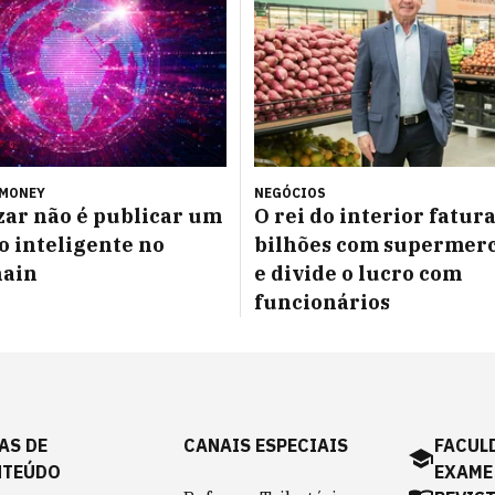
 MONEY
NEGÓCIOS
ar não é publicar um
O rei do interior fatura
o inteligente no
bilhões com supermer
hain
e divide o lucro com
funcionários
AS DE
CANAIS ESPECIAIS
FACUL
NTEÚDO
EXAME