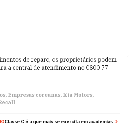
imentos de reparo, os proprietários podem
 para a central de atendimento no 0800 77
os
Empresas coreanas
Kia Motors
Recall
MO
Classe C é a que mais se exercita em academias