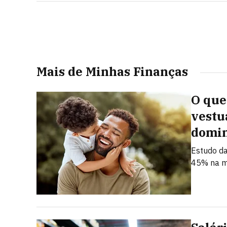
Mais de Minhas Finanças
O que
vestu
domi
Estudo da
45% na m