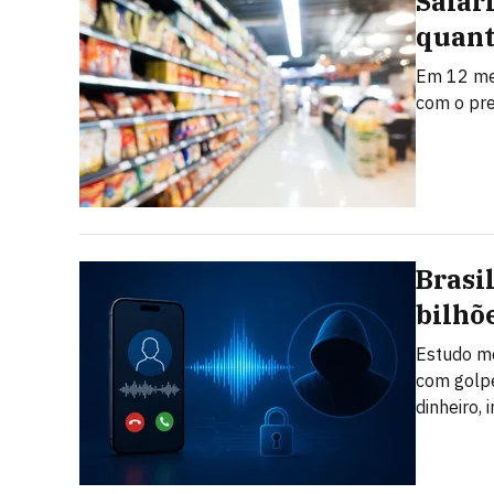
Salár
quant
Em 12 mes
com o pr
Brasi
bilhõ
Estudo mo
com golpe
dinheiro,