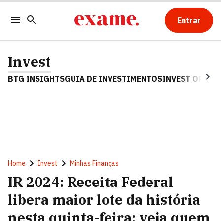
Entrar
Invest
BTG INSIGHTS
GUIA DE INVESTIMENTOS
INVEST OPINA
Home
Invest
Minhas Finanças
IR 2024: Receita Federal
libera maior lote da história
nesta quinta-feira; veja quem