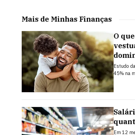
Mais de Minhas Finanças
O que
vestu
domi
Estudo da
45% na m
Salár
quant
Em 12 mes