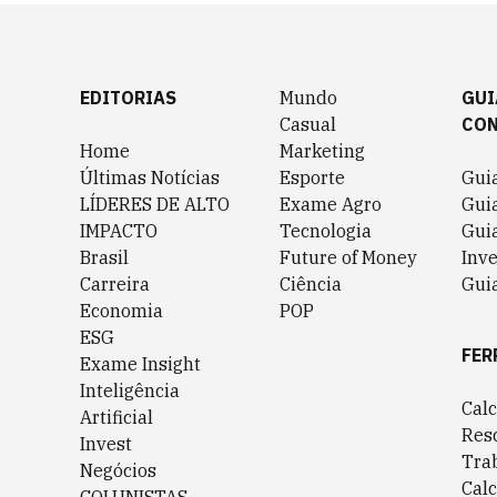
EDITORIAS
Mundo
GUI
Casual
CO
Home
Marketing
Últimas Notícias
Esporte
Gui
LÍDERES DE ALTO
Exame Agro
Gui
IMPACTO
Tecnologia
Gui
Brasil
Future of Money
Inv
Carreira
Ciência
Guia
Economia
POP
ESG
FER
Exame Insight
Inteligência
Cal
Artificial
Res
Invest
Tra
Negócios
Cal