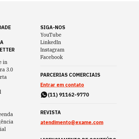
DADE
SIGA-NOS
YouTube
TA
LinkedIn
ETTER
Instagram
Facebook
 in
ra 3.0
PARCERIAS COMERCIAIS
rta
Entrar em contato
l
(11) 91162-9770
REVISTA
eenda
gência
atendimento@exame.com
ial