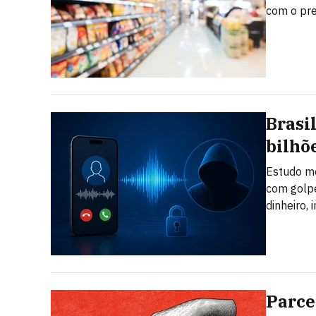
com o pr
Brasi
bilhõ
Estudo mo
com golpe
dinheiro,
Parce