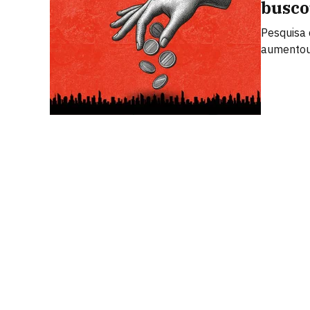
busco
Pesquisa 
aumentou