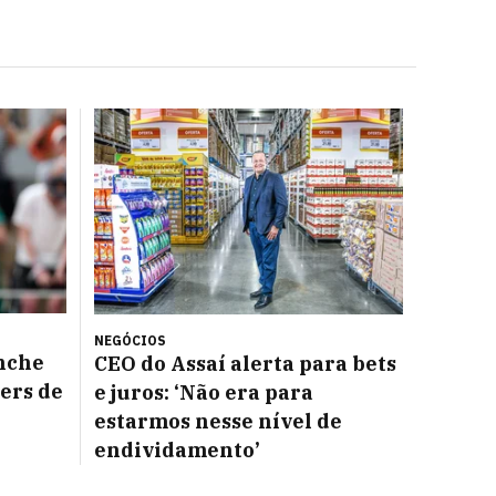
NEGÓCIOS
nche
CEO do Assaí alerta para bets
ers de
e juros: ‘Não era para
estarmos nesse nível de
endividamento’