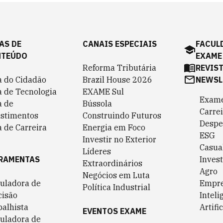
AS DE
CANAIS ESPECIAIS
FACUL
NTEÚDO
EXAME
Reforma Tributária
REVIS
a do Cidadão
Brazil House 2026
NEWSL
a de Tecnologia
EXAME Sul
Exame
a de
Bússola
Carrei
estimentos
Construindo Futuros
Despe
 de Carreira
Energia em Foco
ESG
Investir no Exterior
Casua
Líderes
RAMENTAS
Invest
Extraordinários
Agro
Negócios em Luta
culadora de
Empr
Política Industrial
cisão
Inteli
balhista
Artific
EVENTOS EXAME
culadora de