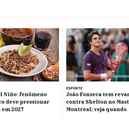
ESPORTE
l Niño: fenômeno
João Fonseca tem reva
co deve pressionar
contra Shelton no Mast
o em 2027
Montreal; veja quando