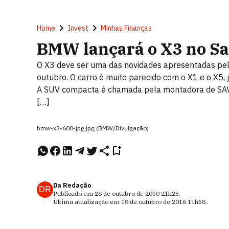
Home
Invest
Minhas Finanças
BMW lançará o X3 no Sa
O X3 deve ser uma das novidades apresentadas p
outubro. O carro é muito parecido com o X1 e o X5, 
A SUV compacta é chamada pela montadora de SAV (
[…]
bmw-x3-600-jpg.jpg (BMW/Divulgação)
Da Redação
DR
Publicado em
26 de outubro de 2010
21h23
.
Última atualização em
18 de outubro de 2016
11h58
.