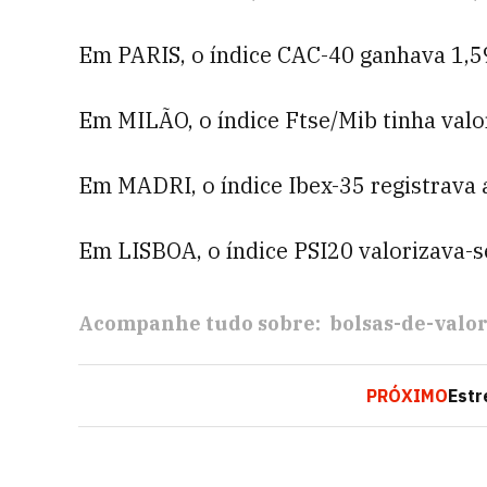
Em PARIS, o índice CAC-40 ganhava 1,59
Em MILÃO, o índice Ftse/Mib tinha valor
Em MADRI, o índice Ibex-35 registrava a
Em LISBOA, o índice PSI20 valorizava-se
Acompanhe tudo sobre:
bolsas-de-valo
PRÓXIMO
Estr