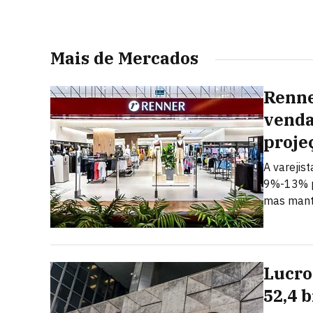
Mais de Mercados
Renne
venda
proje
A varejis
9%-13% p
mas mant
Lucro
52,4 