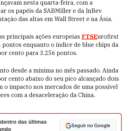
nçavam nesta quarta-feira, com a
rar os papéis da SABMiller e da InBev
ação das altas em Wall Street e na Ásia.
das principais ações europeias
FTSE
urofirst
26 pontos enquanto o índice de blue chips da
por cento para 3.256 pontos.
ento desde a mínima no mês passado. Ainda
por cento abaixo do seu pico alcançado dois
m o impacto nos mercados de uma possível
ores com a desaceleração da China.
 dentro das últimas
Seguir no Google
Mundo