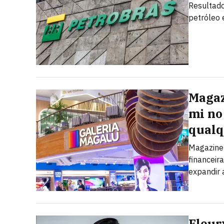
Resultado
petróleo
Magaz
mi no 
qualq
Magazine 
financeir
expandir 
Fleur