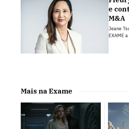
e con
M&A
Jeane Tsu
EXAME a 
Mais na Exame