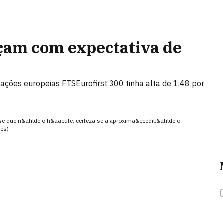
çam com expectativa de
is ações europeias FTSEurofirst 300 tinha alta de 1,48 por
se que n&atilde;o h&aacute; certeza se a aproxima&ccedil;&atilde;o
ges)