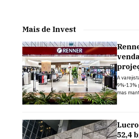
Mais de Invest
Renne
venda
proje
A varejis
9%-13% p
mas mant
Lucro
52,4 