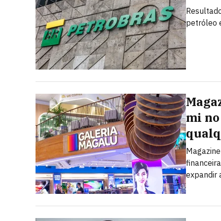
Resultado
petróleo
Magaz
mi no 
qualq
Magazine 
financeir
expandir 