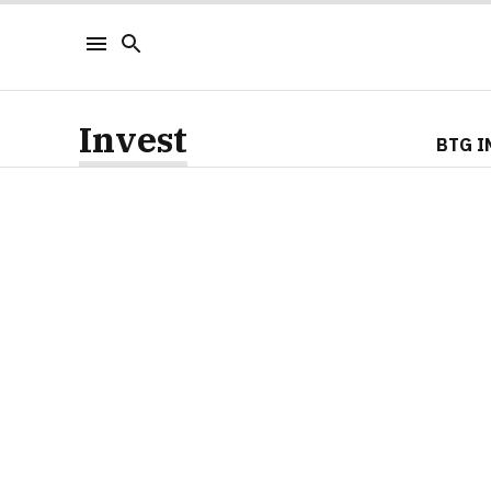
Invest
BTG I