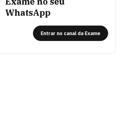
Exame no seu
WhatsApp
Entrar no canal da Exame