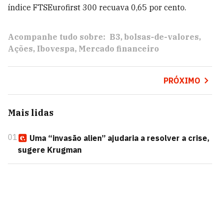
índice FTSEurofirst 300 recuava 0,65 por cento.
Acompanhe tudo sobre:
B3
bolsas-de-valores
Ações
Ibovespa
Mercado financeiro
PRÓXIMO
Mais lidas
01
Uma “invasão alien” ajudaria a resolver a crise,
sugere Krugman