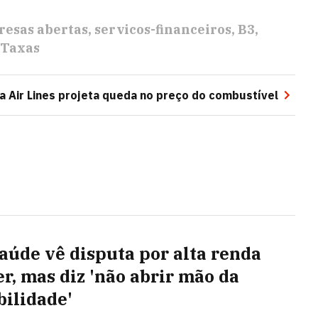
esas abertas
servicos-financeiros
B3
Taxas
a Air Lines projeta queda no preço do combustível
aúde vê disputa por alta renda
er, mas diz 'não abrir mão da
bilidade'