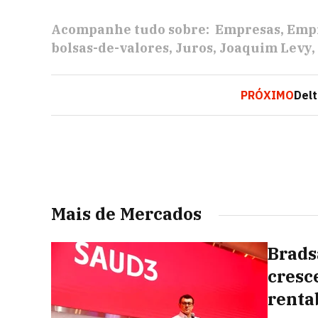
Acompanhe tudo sobre:
Empresas
Empr
bolsas-de-valores
Juros
Joaquim Levy
PRÓXIMO
Delt
Mais de Mercados
Brads
cresc
renta