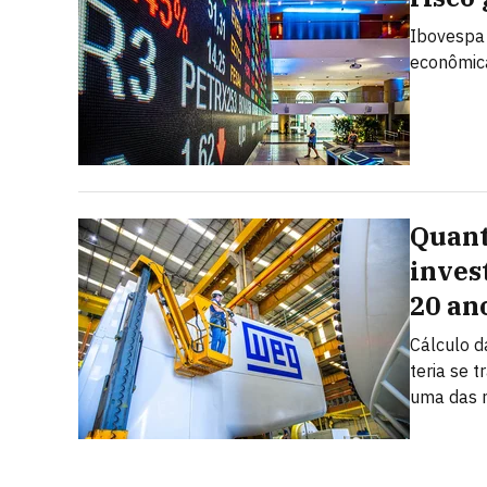
Ibovespa
econômica
Quant
inves
20 an
Cálculo d
teria se 
uma das m