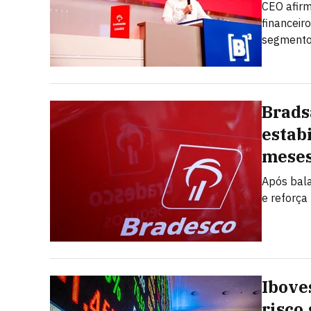
CEO afirm
financeir
segmento
Brads
estab
mese
Após bal
e reforça
Ibove
risco