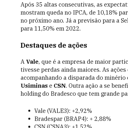
Após 35 altas consecutivas, as expecta
mostram queda no IPCA, de 10,18% pa
no próximo ano. Já a previsão para a Sel
para 11,50% em 2022.
Destaques de ações
A
Vale
, que é a empresa de maior parti
tivesse perdas ainda maiores. As açõe
acompanhando a disparada do minério d
Usiminas
e
CSN
. Outra ação a se benefi
holding do Bradesco que tem grande par
Vale (VALE3): +2,92%
Bradespar (BRAP4): + 2,88%
CSN (CSNA3): +1,52%