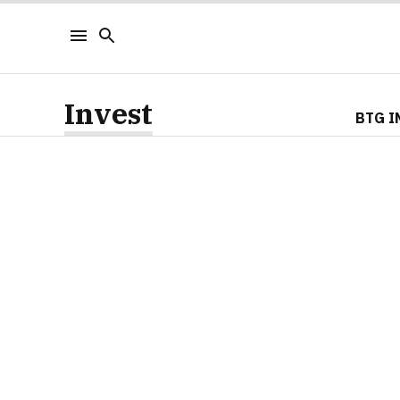
Invest
BTG I