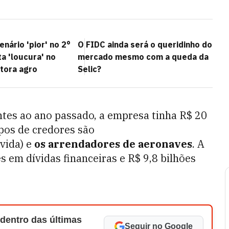
nário 'pior' no 2°
O FIDC ainda será o queridinho do
a 'loucura' no
mercado mesmo com a queda da
itora agro
Selic?
tes ao ano passado, a empresa tinha R$ 20
upos de credores são
ívida) e
os arrendadores de aeronaves
. A
s em dívidas financeiras e R$ 9,8 bilhões
 dentro das últimas
Seguir no Google