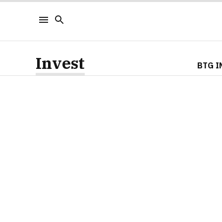
Invest
BTG I