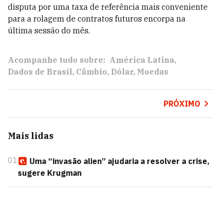
disputa por uma taxa de referência mais conveniente
para a rolagem de contratos futuros encorpa na
última sessão do mês.
Acompanhe tudo sobre:
América Latina
Dados de Brasil
Câmbio
Dólar
Moedas
PRÓXIMO
Mais lidas
01
Uma “invasão alien” ajudaria a resolver a crise,
sugere Krugman