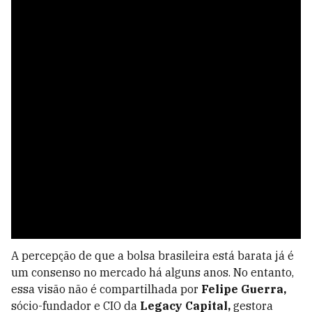
A percepção de que a bolsa brasileira está barata já é
um consenso no mercado há alguns anos. No entanto,
essa visão não é compartilhada por
Felipe
Guerra,
sócio-fundador e CIO da
Legacy Capital,
gestora