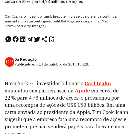
cerca de 22%, para 4,73 milhões de ações
Carl Icahn: o investidor tamb&eacute;m disse que pretende continuar
aumentando sua participa&ccedil;&atilde;o na companhia (Mat
Szwajkos/Getty Images)
Da Redação
DR
Publicado em
24 de outubro de 2013
13h28
.
Nova York - O investidor bilionário
Carl Icahn
aumentou sua participação na
Apple
em cerca de
22%, para 4,73 milhões de ações, e pressionou por
uma recompra de ações de US$ 150 bilhões. Em uma
carta enviada ao presidente da Apple, Tim Cook, Icahn
sugeriu que a empresa faça uma recompra de ações e
prometeu que não venderá papéis para lucrar com a
operação.