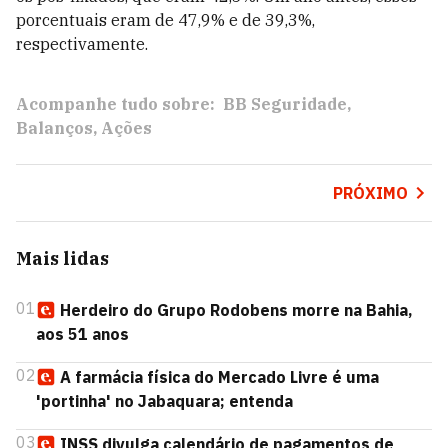
porcentuais eram de 47,9% e de 39,3%,
respectivamente.
Acompanhe tudo sobre:
BB Seguridade
Balanços
Ações
PRÓXIMO
Mais lidas
01
Herdeiro do Grupo Rodobens morre na Bahia,
aos 51 anos
02
A farmácia física do Mercado Livre é uma
'portinha' no Jabaquara; entenda
03
INSS divulga calendário de pagamentos de