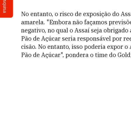
Pesquisa
No entanto, o risco de exposição do Ass
amarela. "Embora
não
façamos
previsõ
negativo
, no qual o
Assaí
seja
obrigado
Pão de Açúcar seria
responsável
por
re
cisão
. No
entanto
,
isso
poderia
expor
o
Pão de Açúcar", pondera o time do Gol