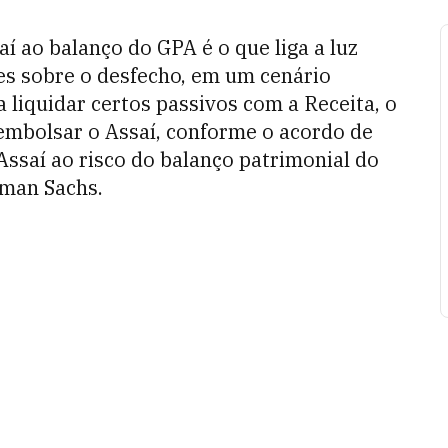
aí ao balanço do GPA é o que liga a luz
es
sobre
o
desfecho
,
em
um
cenário
a
liquidar
certos
passivos
com a
Receita
, o
embolsar
o
Assaí
,
conforme
o
acordo
de
Assaí
ao
risco
do
balanço
patrimonial do
dman Sachs.