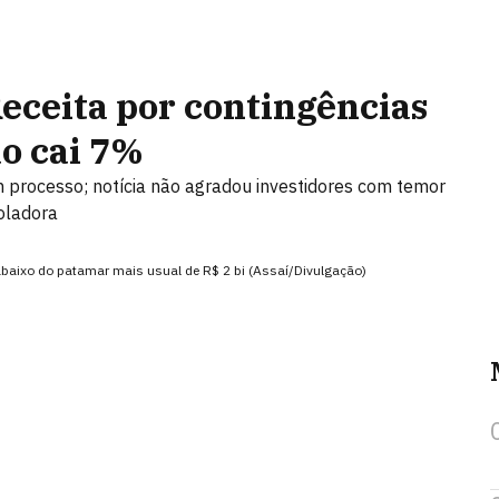
Receita por contingências
ão cai 7%
m processo; notícia não agradou investidores com temor
oladora
, abaixo do patamar mais usual de R$ 2 bi (Assaí/Divulgação)