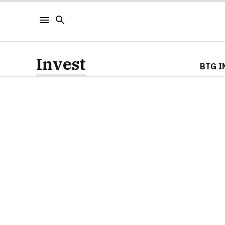
Invest
BTG I