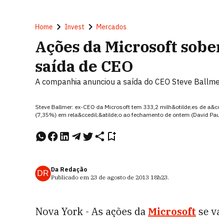
Home
Invest
Mercados
Ações da Microsoft sob
saída de CEO
A companhia anunciou a saída do CEO Steve Ballme
Steve Ballmer: ex-CEO da Microsoft tem 333,2 milh&otilde;es de a&cc
(7,35%) em rela&ccedil;&atilde;o ao fechamento de ontem (David Pa
Da Redação
DR
Publicado em
23 de agosto de 2013
18h23
.
Nova York - As ações da
Microsoft
se v