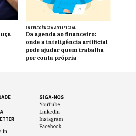
INTELIGÊNCIA ARTIFICIAL
ença
Da agenda ao financeiro:
s
onde a inteligência artificial
pode ajudar quem trabalha
por conta própria
DADE
SIGA-NOS
YouTube
TA
LinkedIn
ETTER
Instagram
Facebook
 in