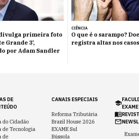
CIÊNCIA
 divulga primeira foto
O que é o sarampo? Do
te Grande 3',
registra altas nos caso
do por Adam Sandler
AS DE
CANAIS ESPECIAIS
FACUL
NTEÚDO
EXAME
Reforma Tributária
REVIS
a do Cidadão
Brazil House 2026
NEWSL
a de Tecnologia
EXAME Sul
Exame
a de
Bússola