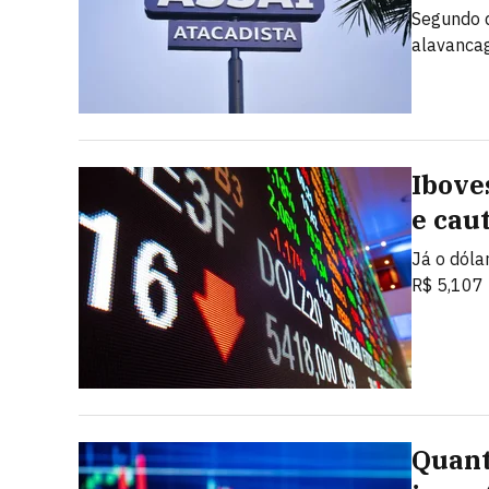
Segundo d
alavanca
Ibove
e cau
Já o dóla
R$ 5,107 
Quant