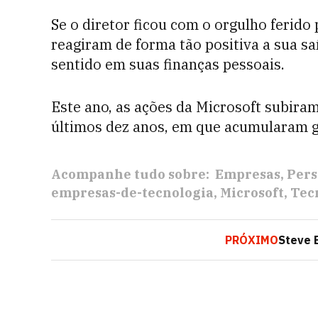
Se o diretor ficou com o orgulho ferid
reagiram de forma tão positiva a sua sa
sentido em suas finanças pessoais.
Este ano, as ações da Microsoft subir
últimos dez anos, em que acumularam 
Acompanhe tudo sobre:
Empresas
Pers
empresas-de-tecnologia
Microsoft
Tec
PRÓXIMO
Steve 