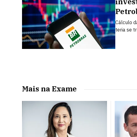
inves
Petro
Cálculo d
teria se 
Mais na Exame