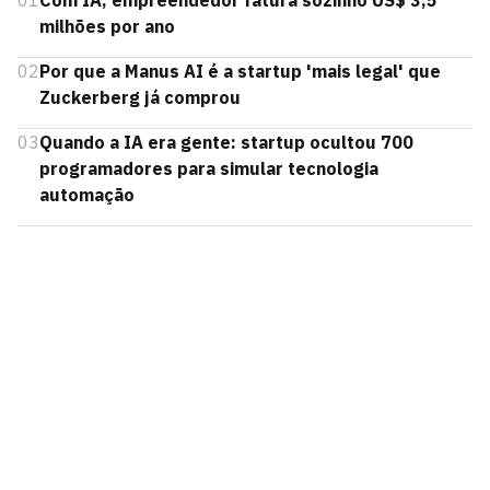
01
Com IA, empreendedor fatura sozinho US$ 3,5
milhões por ano
02
Por que a Manus AI é a startup 'mais legal' que
Zuckerberg já comprou
03
Quando a IA era gente: startup ocultou 700
programadores para simular tecnologia
automação