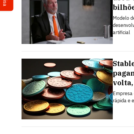
bilhõ
Modelo de
desenvolv
artificial
Stabl
pagam
volta
Empresa d
rápida e e