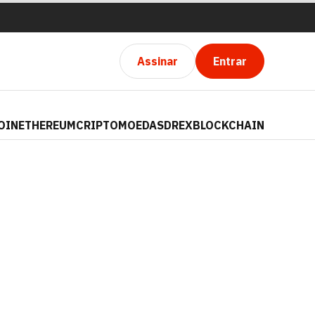
Assinar
Entrar
OIN
ETHEREUM
CRIPTOMOEDAS
DREX
BLOCKCHAIN