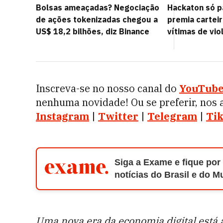
Bolsas ameaçadas? Negociação
Hackaton só p
de ações tokenizadas chegou a
premia carteir
US$ 18,2 bilhões, diz Binance
vítimas de vio
Inscreva-se no nosso canal do
YouTub
nenhuma novidade! Ou se preferir, nos 
Instagram
|
Twitter
|
Telegram
|
Tik
Siga a Exame e fique por
notícias do Brasil e do 
Uma nova era da economia digital está 