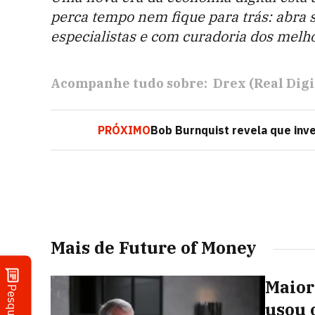
perca tempo nem fique para trás: abra s
especialistas e com curadoria dos melho
Acompanhe tudo sobre:
Drex (Real Digi
PRÓXIMO
Bob Burnquist revela que inve
Mais de Future of Money
Maior
Pesquisa
usou 