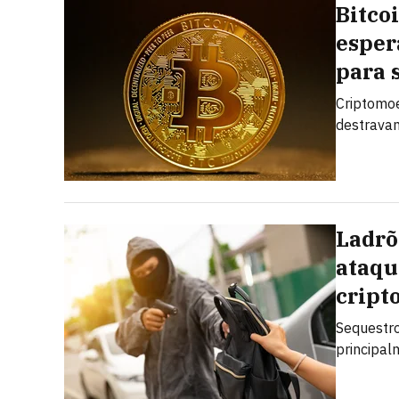
Bitcoi
esper
para 
Criptomo
destravam
Ladrõ
ataqu
cript
Sequestro
principal