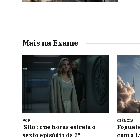
Mais na Exame
POP
CIÊNCIA
'Silo': que horas estreia o
Foguete
sexto episódio da 3ª
com a L