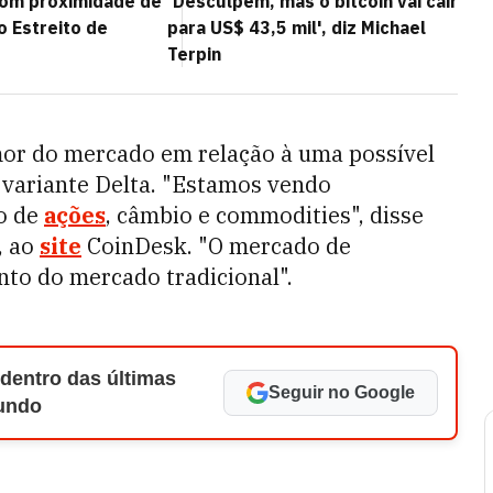
com proximidade de
'Desculpem, mas o bitcoin vai cair
o Estreito de
para US$ 43,5 mil', diz Michael
Terpin
or do mercado em relação à uma possível
 variante Delta. "Estamos vendo
do de
ações
, câmbio e commodities", disse
, ao
site
CoinDesk. "O mercado de
nto do mercado tradicional".
 dentro das últimas
Seguir no Google
Mundo