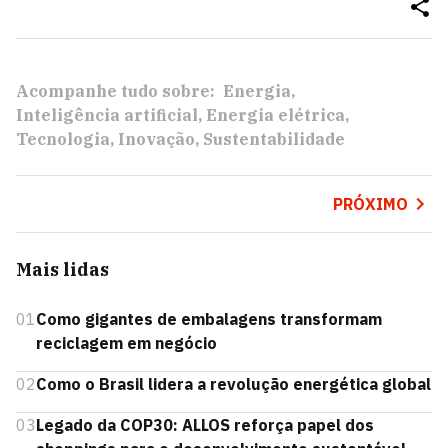
Acompanhe tudo sobre:
Energia
Inteligência artificial
Energia elétrica
Tecnologia
Inovação
Sustentabilidade
PRÓXIMO
Mais lidas
01
Como gigantes de embalagens transformam
reciclagem em negócio
02
Como o Brasil lidera a revolução energética global
03
Legado da COP30: ALLOS reforça papel dos