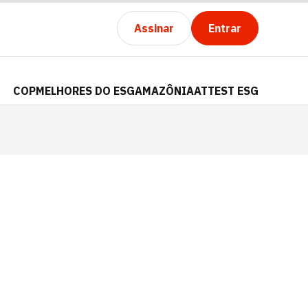
Assinar
Entrar
COP
MELHORES DO ESG
AMAZÔNIA
ATTEST ESG