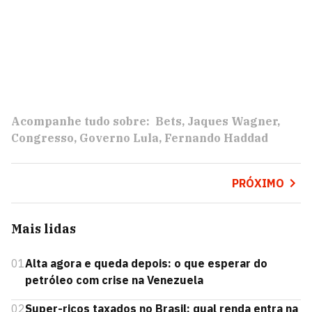
Acompanhe tudo sobre:
Bets
Jaques Wagner
Congresso
Governo Lula
Fernando Haddad
PRÓXIMO
Mais lidas
01
Alta agora e queda depois: o que esperar do
petróleo com crise na Venezuela
02
Super-ricos taxados no Brasil: qual renda entra na