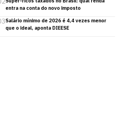
02
Super-ricos taxados no Brasil: qual renda
entra na conta do novo imposto
03
Salário mínimo de 2026 é 4,4 vezes menor
que o ideal, aponta DIEESE