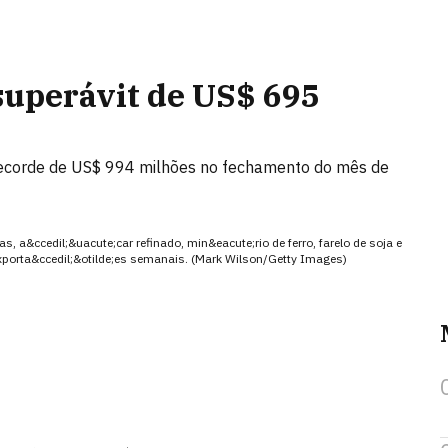
superávit de US$ 695
 recorde de US$ 994 milhões no fechamento do mês de
 a&ccedil;&uacute;car refinado, min&eacute;rio de ferro, farelo de soja e
xporta&ccedil;&otilde;es semanais. (Mark Wilson/Getty Images)