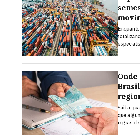
semes
movi
Enquanto 
totalizan
especiali
Onde 
Brasi
regio
Saiba qua
que algun
regras de