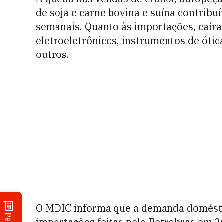
de soja e carne bovina e suína contrib
semanais. Quanto às importações, caír
eletroeletrônicos, instrumentos de ótica
outros.
O MDIC informa que a demanda doméstic
importações feitas pela Petrobras em 