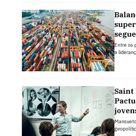
Balan
super
segue
Entre os 
a lideran
Saint
Pactu
joven
Mansueto 
geopolíti