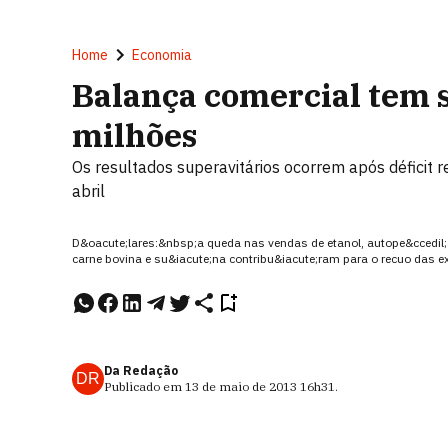
Home
Economia
Balança comercial tem 
milhões
Os resultados superavitários ocorrem após déficit
abril
D&oacute;lares:&nbsp;a queda nas vendas de etanol, autope&ccedil;as,
carne bovina e su&iacute;na contribu&iacute;ram para o recuo das e
Da Redação
DR
Publicado em
13 de maio de 2013
16h31
.