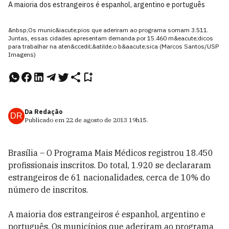
A maioria dos estrangeiros é espanhol, argentino e português
&nbsp;Os munic&iacute;pios que aderiram ao programa somam 3.511.
Juntas, essas cidades apresentam demanda por 15.460 m&eacute;dicos
para trabalhar na aten&ccedil;&atilde;o b&aacute;sica (Marcos Santos/USP
Imagens)
Da Redação
DR
Publicado em
22 de agosto de 2013
19h15
.
Brasília – O Programa Mais Médicos registrou 18.450
profissionais inscritos. Do total, 1.920 se declararam
estrangeiros de 61 nacionalidades, cerca de 10% do
número de inscritos.
A maioria dos estrangeiros é espanhol, argentino e
português. Os municípios que aderiram ao programa