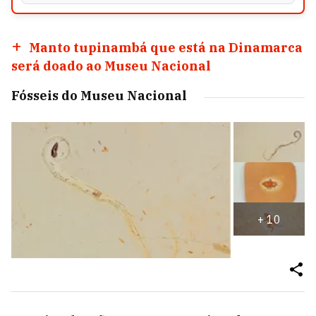
Manto tupinambá que está na Dinamarca
será doado ao Museu Nacional
Fósseis do Museu Nacional
+
10