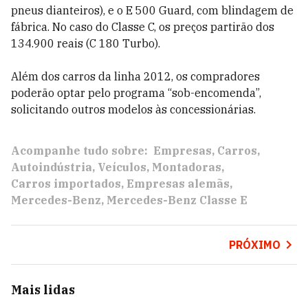
pneus dianteiros), e o E 500 Guard, com blindagem de
fábrica. No caso do Classe C, os preços partirão dos
134.900 reais (C 180 Turbo).
Além dos carros da linha 2012, os compradores
poderão optar pelo programa “sob-encomenda”,
solicitando outros modelos às concessionárias.
Acompanhe tudo sobre:
Empresas
Carros
Autoindústria
Veículos
Montadoras
Carros importados
Empresas alemãs
Mercedes-Benz
Mercedes-Benz Classe E
PRÓXIMO
Mais lidas