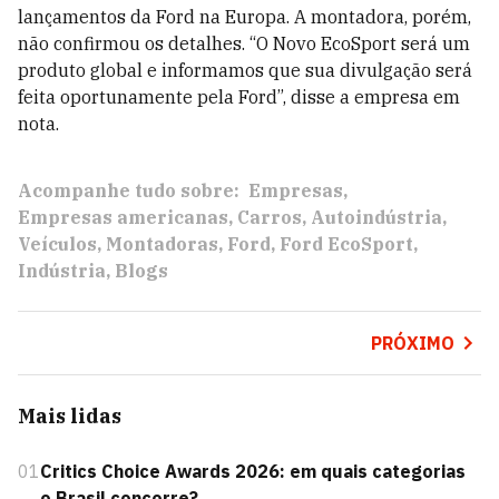
lançamentos da Ford na Europa. A montadora, porém,
não confirmou os detalhes. “O Novo EcoSport será um
produto global e informamos que sua divulgação será
feita oportunamente pela Ford”, disse a empresa em
nota.
Acompanhe tudo sobre:
Empresas
Empresas americanas
Carros
Autoindústria
Veículos
Montadoras
Ford
Ford EcoSport
Indústria
Blogs
PRÓXIMO
Mais lidas
01
Critics Choice Awards 2026: em quais categorias
o Brasil concorre?