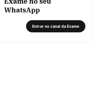
Exame no seu
WhatsApp
Entrar no canal da Exame