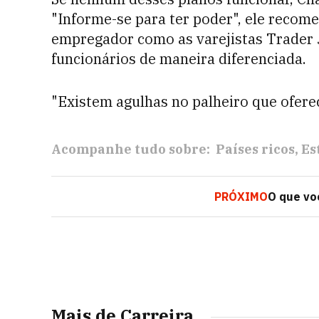
"Informe-se para ter poder", ele recom
empregador como as varejistas Trader J
funcionários de maneira diferenciada.
"Existem agulhas no palheiro que ofere
Acompanhe tudo sobre:
Países ricos
Es
PRÓXIMO
O que vo
Mais de Carreira