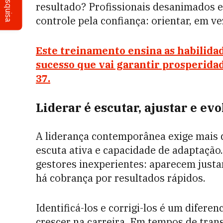
Pesquisa
resultado? Profissionais desanimados e
controle pela confiança: orientar, em v
Este treinamento ensina as habilidad
sucesso que vai garantir prosperida
37.
Liderar é escutar, ajustar e evo
A liderança contemporânea exige mais d
escuta ativa e capacidade de adaptação.
gestores inexperientes: aparecem just
há cobrança por resultados rápidos.
Identificá-los e corrigi-los é um difere
crescer na carreira. Em tempos de tran