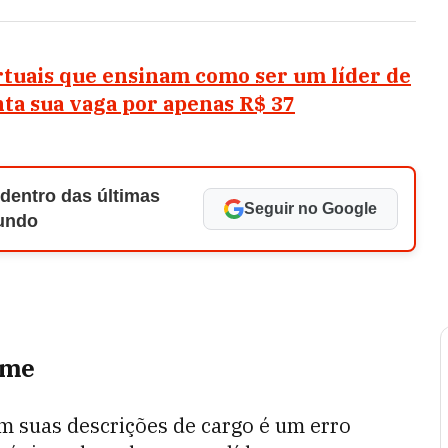
rtuais que ensinam como ser um líder de
nta sua vaga por apenas R$ 37
 dentro das últimas
Seguir no Google
Mundo
ime
m suas descrições de cargo é um erro