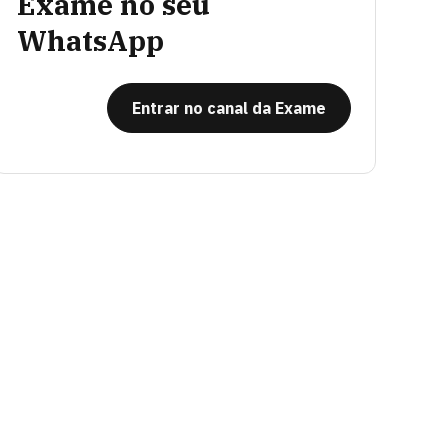
Exame no seu
WhatsApp
Entrar no canal da Exame