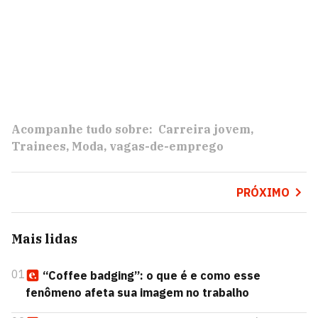
Acompanhe tudo sobre:
Carreira jovem
Trainees
Moda
vagas-de-emprego
PRÓXIMO
Mais lidas
01
“Coffee badging”: o que é e como esse
fenômeno afeta sua imagem no trabalho