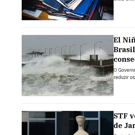
El Ni
Brasi
conse
O Governo
reduzir o
STF v
de Ja