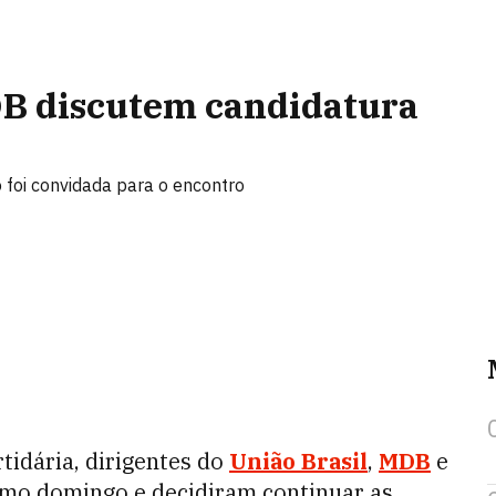
DB discutem candidatura
 foi convidada para o encontro
idária, dirigentes do
União Brasil
,
MDB
e
imo domingo e decidiram continuar as