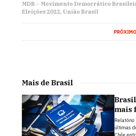
MDB – Movimento Democrático Brasilei
Eleições 2022
União Brasil
PRÓXIM
Mais de Brasil
Brasi
mais 
Relatório
últimas d
Chile ent