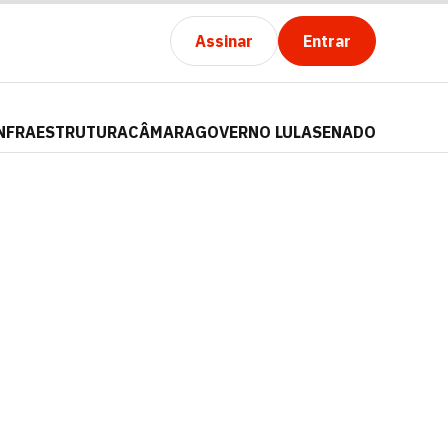
Assinar
Entrar
NFRAESTRUTURA
CÂMARA
GOVERNO LULA
SENADO