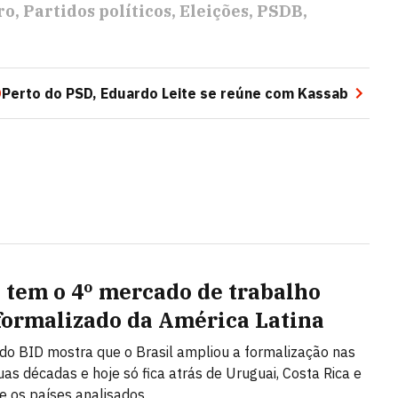
ro
Partidos políticos
Eleições
PSDB
O
Perto do PSD, Eduardo Leite se reúne com Kassab
l tem o 4º mercado de trabalho
formalizado da América Latina
 do BID mostra que o Brasil ampliou a formalização nas
uas décadas e hoje só fica atrás de Uruguai, Costa Rica e
re os países analisados