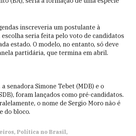
o (BA), seria a formação de uma espécie
gendas inscreveria um postulante à
a escolha seria feita pelo voto de candidatos
da estado. O modelo, no entanto, só deve
anela partidária, que termina em abril.
s, a senadora Simone Tebet (MDB) e o
PSDB), foram lançados como pré-candidatos.
aralelamente, o nome de Sergio Moro não é
e do bloco.
leiros
Política no Brasil