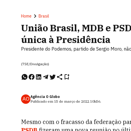
Home
Brasil
União Brasil, MDB e PS
única à Presidência
Presidente do Podemos, partido de Sergio Moro, não
(TSE/Divulgação)
Agência O Globo
AO
Publicado em
15 de março de 2022
10h56
.
Mesmo com o fracasso da federação part
PSDB
fizeram uma nova reunião no últ