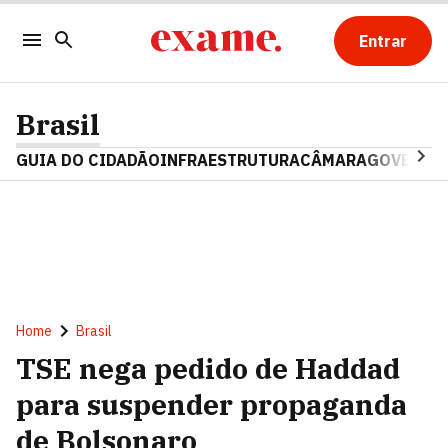
Entrar
Brasil
GUIA DO CIDADÃO
INFRAESTRUTURA
CÂMARA
GOVERNO 
Home
Brasil
TSE nega pedido de Haddad
para suspender propaganda
de Bolsonaro