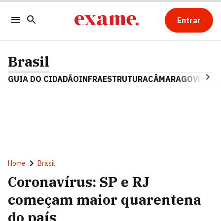
Entrar
Brasil
GUIA DO CIDADÃO
INFRAESTRUTURA
CÂMARA
GOVERNO 
Home
Brasil
Coronavírus: SP e RJ
começam maior quarentena
do país