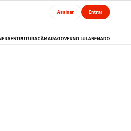
Assinar
Entrar
NFRAESTRUTURA
CÂMARA
GOVERNO LULA
SENADO