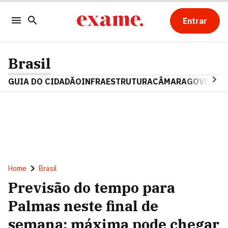
Entrar
Brasil
GUIA DO CIDADÃO
INFRAESTRUTURA
CÂMARA
GOVERNO 
Home
Brasil
Previsão do tempo para
Palmas neste final de
semana; máxima pode chegar