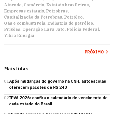
Atacado
Comércio
Estatais brasileiras
Empresas estatais
Petrobras
Capitalização da Petrobras
Petróleo
Gás e combustíveis
Indústria do petróleo
Prisões
Operação Lava Jato
Polícia Federal
Vibra Energia
PRÓXIMO
Mais lidas
01
Após mudanças do governo na CNH, autoescolas
oferecem pacotes de R$ 240
02
IPVA 2026: confira o calendário de vencimento de
cada estado do Brasil