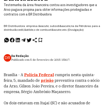
Testemunha da área financeira contou aos investigadores que a
Arxo pagava propina para obter informações privilegiadas e
contratos com a BR Distribuidora
BR Distribuidora: empresa &eacute; subsidi&aacute;ria da Petrobras para a
distribui&ccedil;&atilde;o de combust&iacute;veis (Divulgação)
Da Redação
DR
Publicado em
5 de fevereiro de 2015
15h17
.
Brasília - A
Polícia Federal
cumpriu nesta quinta-
feira, 5, mandado de
prisão
preventiva contra o sócio
da Arxo, Gilson João Pereira, e o diretor financeiro da
empresa, Sérgio Ambrósio Maçanerro.
Os dois estavam em Itajaí (SC) e são acusados de