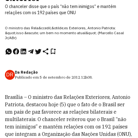
O chanceler disse que o país “não tem inimigos” e mantém
relações com os 192 países que ONU
O ministro das Rela&ccedil;&otilde;es Exteriores, Antonio Patriota:
&quot;isso &eacute; um bem no momento atual&quot; (Marcello Casal
Jr/ABr)
Da Redação
DR
Publicado em
5 de setembro de 2012
12h08
.
Brasília – O ministro das Relações Exteriores, Antonio
Patriota, destacou hoje (5) que o fato de o Brasil ser
um país de paz favorece as relações bilaterais e
multilaterais. O chanceler reiterou que o Brasil “não
tem inimigos” e mantém relações com os 192 países
que integram a Organização das Nações Unidas (ONU),