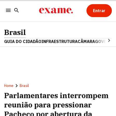
Entrar
Brasil
GUIA DO CIDADÃO
INFRAESTRUTURA
CÂMARA
GOVERNO 
Home
Brasil
Parlamentares interrompem
reunião para pressionar
Pacheco por abertura da