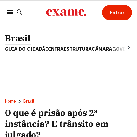
Entrar
Brasil
GUIA DO CIDADÃO
INFRAESTRUTURA
CÂMARA
GOVERNO 
Home
Brasil
O que é prisão após 2ª
instância? E trânsito em
julgado?