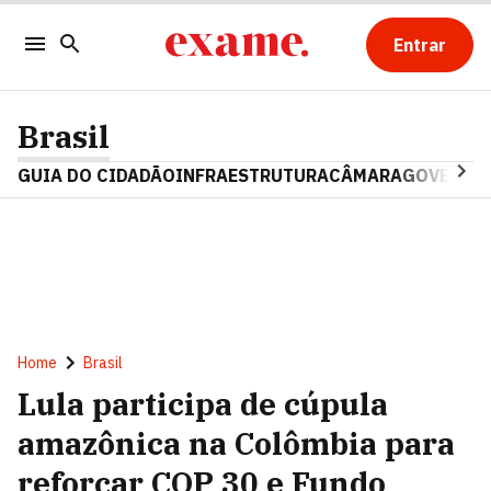
Entrar
Brasil
GUIA DO CIDADÃO
INFRAESTRUTURA
CÂMARA
GOVERNO 
Home
Brasil
Lula participa de cúpula
amazônica na Colômbia para
reforçar COP 30 e Fundo