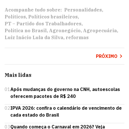
Acompanhe tudo sobre:
Personalidades
Políticos
Políticos brasileiros
PT – Partido dos Trabalhadores
Política no Brasil
Agronegócio
Agropecuária
Luiz Inácio Lula da Silva
reformas
PRÓXIMO
Mais lidas
01
Após mudanças do governo na CNH, autoescolas
oferecem pacotes de R$ 240
02
IPVA 2026: confira o calendário de vencimento de
cada estado do Brasil
03
Quando começa o Carnaval em 2026? Veja