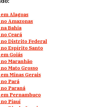
ado:
l em Alagoas
l no Amazonas
 na Bahia
 no Ceará
 no Distrito Federal
 no Espírito Santo
 em Goiás
l no Maranhão
l no Mato Grosso
l em Minas Gerais
 no Pará
l no Paraná
al em Pernambuco
 no Piauí