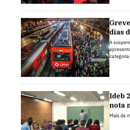
Greve
dias 
A suspens
apresento
categoria
Ideb 
nota 
Mais da m