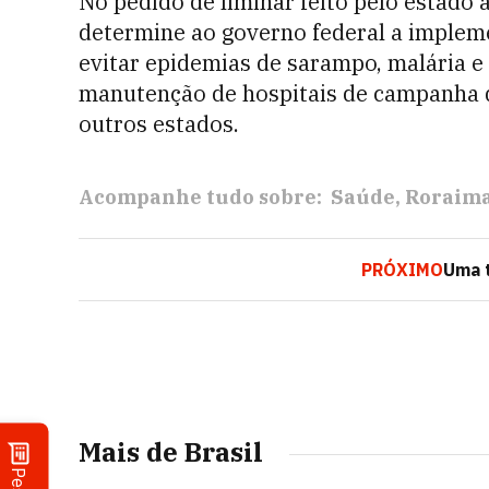
No pedido de liminar feito pelo estado 
determine ao governo federal a impleme
evitar epidemias de sarampo, malária e
manutenção de hospitais de campanha d
outros estados.
Acompanhe tudo sobre:
Saúde
Roraim
PRÓXIMO
Uma t
Mais de Brasil