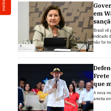
Pesquisa
Gover
em Wa
sançã
Brasil vê
indicado 
não foi t
Defen
Frete
que 
A nova no
anistia e