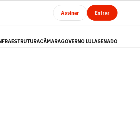
Assinar
Entrar
NFRAESTRUTURA
CÂMARA
GOVERNO LULA
SENADO