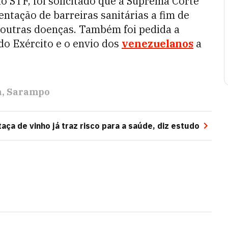
ao STF, foi solicitado que a Suprema Corte
ntação de barreiras sanitárias a fim de
 outras doenças. Também foi pedida a
o Exército e o envio dos
venezuelanos
a
a
Sarampo
aça de vinho já traz risco para a saúde, diz estudo